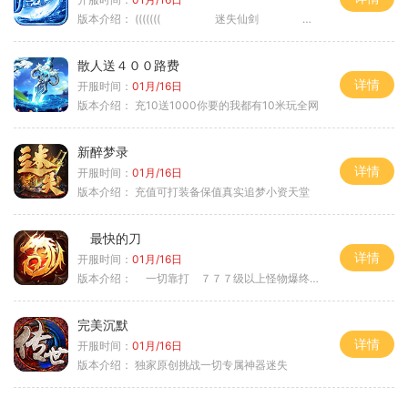
版本介绍：
((((((( 迷失仙剑 )))))
散人送４００路费
详情
开服时间：
01月/16日
版本介绍：
充10送1000你要的我都有10米玩全网
新醉梦录
详情
开服时间：
01月/16日
版本介绍：
充值可打装备保值真实追梦小资天堂
最快的刀
详情
开服时间：
01月/16日
版本介绍：
一切靠打 ７７７级以上怪物爆终极
完美沉默
详情
开服时间：
01月/16日
版本介绍：
独家原创挑战一切专属神器迷失