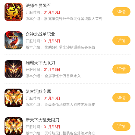
法师全屏陨石
详情
开服时间：
01月/16日
版本介绍：
荐 充滚蛋野外全爆无保留纯散人首秀
众神之战单职业
详情
开服时间：
01月/16日
版本介绍：
赞助好打零米沙捐通关装备保值
雄霸天下无限刀
详情
开服时间：
01月/16日
版本介绍：
全屏吸怪十万首爆永久
复古沉默专属
详情
开服时间：
01月/16日
版本介绍：
高爆率低消费散人圆梦老板嗨皮
新天下大乱无限刀
详情
开服时间：
01月/16日
版本介绍：
无暗坑无门槛装备全爆绝对良心