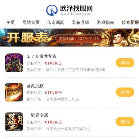
主页
网站首页
传奇新闻
装备升级
游戏指南
传奇新服
更新时间：2026-01-16
１７６蚩尤复古
详情
开服时间：
01月/16日
版本介绍：
极品＋５赞助可打刀刀绿毒道招猛虎
圣灵沉默
详情
开服时间：
01月/16日
版本介绍：
全网最牛逼的三职业
龍界专属
详情
开服时间：
01月/16日
版本介绍：
只卖会员一切靠打高爆良心