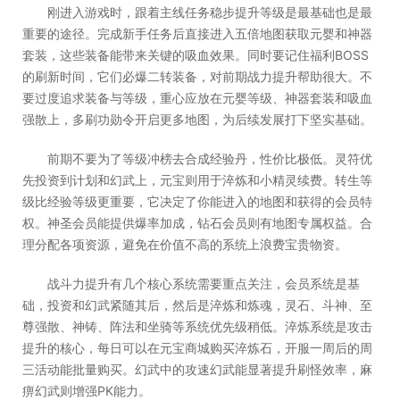
刚进入游戏时，跟着主线任务稳步提升等级是最基础也是最
重要的途径。完成新手任务后直接进入五倍地图获取元婴和神器
套装，这些装备能带来关键的吸血效果。同时要记住福利BOSS
的刷新时间，它们必爆二转装备，对前期战力提升帮助很大。不
要过度追求装备与等级，重心应放在元婴等级、神器套装和吸血
强散上，多刷功勋令开启更多地图，为后续发展打下坚实基础。
前期不要为了等级冲榜去合成经验丹，性价比极低。灵符优
先投资到计划和幻武上，元宝则用于淬炼和小精灵续费。转生等
级比经验等级更重要，它决定了你能进入的地图和获得的会员特
权。神圣会员能提供爆率加成，钻石会员则有地图专属权益。合
理分配各项资源，避免在价值不高的系统上浪费宝贵物资。
战斗力提升有几个核心系统需要重点关注，会员系统是基
础，投资和幻武紧随其后，然后是淬炼和炼魂，灵石、斗神、至
尊强散、神铸、阵法和坐骑等系统优先级稍低。淬炼系统是攻击
提升的核心，每日可以在元宝商城购买淬炼石，开服一周后的周
三活动能批量购买。幻武中的攻速幻武能显著提升刷怪效率，麻
痹幻武则增强PK能力。