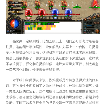
强化到一定级别后，比如五级以上，咱们还可以考虑给装备
注灵。这能额外增加属性，让你的战斗力再上一个台阶。注灵需
要用对应等级的注灵石，这些材料可以通过打怪或者副本掉落。
要是以后换装备了，原来注灵的石头还能拆下来重新用，这样就
不会浪费了。强化和注灵的时候，建议大家量力而行，别太着急
一口气强化到顶，慢慢来会更稳妥些。
对于咱们法师朋友来说，烈焰魔戒是个特别值得关注的好东
西。它的属性全面超越了之前的法神戒指，外观也特别霸气，像
一颗放大版的红宝石。这个戒指可以通过打魔龙教主或者魔龙力
士获得，凑齐整套烈焰装备后还会有额外的燃烧特效，看起来特
别酷。平时可以多跟行会里的兄弟交流一下哪里容易出这些好东